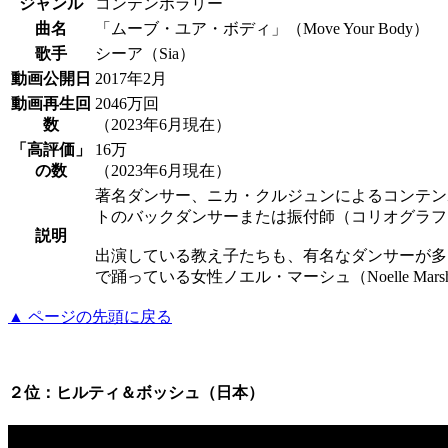
ジャンル
コンテンポラリー
曲名
「ムーブ・ユア・ボディ」（Move Your Body）
歌手
シーア（Sia）
動画公開日
2017年2月
動画再生回
2046万回
数
（2023年6月現在）
「高評価」
16万
の数
（2023年6月現在）
著名ダンサー、ニカ・クルジュンによるコンテン
トのバックダンサーまたは振付師（コリオグラフ
説明
出演している教え子たちも、有名なダンサーが多いです
で踊っている女性ノエル・マーシュ（Noelle Ma
▲ ページの先頭に戻る
２位：ヒルティ＆ボッシュ（日本）