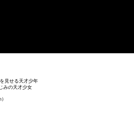
ンを見せる天才少年
でおなじみの天才少女
h）