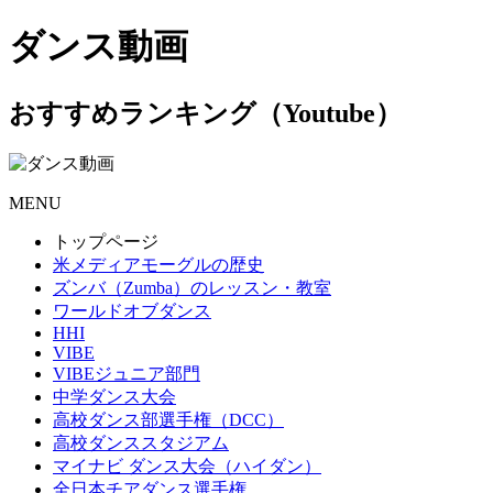
ダンス動画
おすすめランキング（Youtube）
MENU
トップページ
米メディアモーグルの歴史
ズンバ（Zumba）のレッスン・教室
ワールドオブダンス
HHI
VIBE
VIBEジュニア部門
中学ダンス大会
高校ダンス部選手権（DCC）
高校ダンススタジアム
マイナビ ダンス大会（ハイダン）
全日本チアダンス選手権